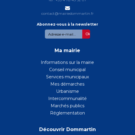
contact@mairiedommartin.fr
Abonnez-vous à la newsletter
Abonnez-
CAPTCHA
vous
à
la
Ma mairie
newsletter
Informations sur la mairie
Conseil municipal
Services municipaux
Mes démarches
Urbanisme
Intercommunalité
Marchés publics
Réglementation
Découvrir Dommartin