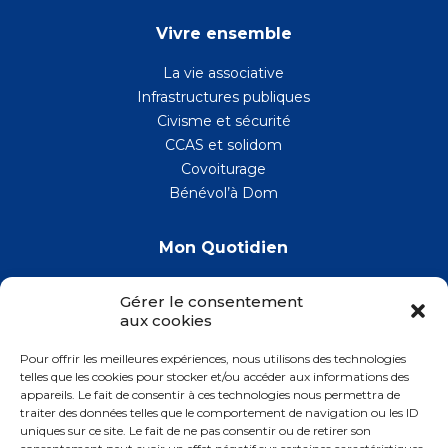
Vivre ensemble
La vie associative
Infrastructures publiques
Civisme et sécurité
CCAS et solidom
Covoiturage
Bénévol’à Dom
Mon Quotidien
La santé
Gérer le consentement
aux cookies
Les commerces, artisans et entreprises
Gestion des déchets
Pour offrir les meilleures expériences, nous utilisons des technologies
telles que les cookies pour stocker et/ou accéder aux informations des
Transports
appareils. Le fait de consentir à ces technologies nous permettra de
traiter des données telles que le comportement de navigation ou les ID
Numéros utiles
uniques sur ce site. Le fait de ne pas consentir ou de retirer son