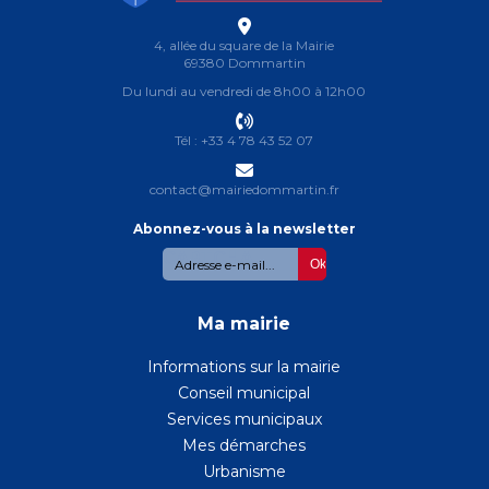
4, allée du square de la Mairie
69380 Dommartin
Du lundi au vendredi de 8h00 à 12h00
Tél : +33 4 78 43 52 07
contact@mairiedommartin.fr
Abonnez-vous à la newsletter
Abonnez-
CAPTCHA
vous
à
la
Ma mairie
newsletter
Informations sur la mairie
Conseil municipal
Services municipaux
Mes démarches
Urbanisme